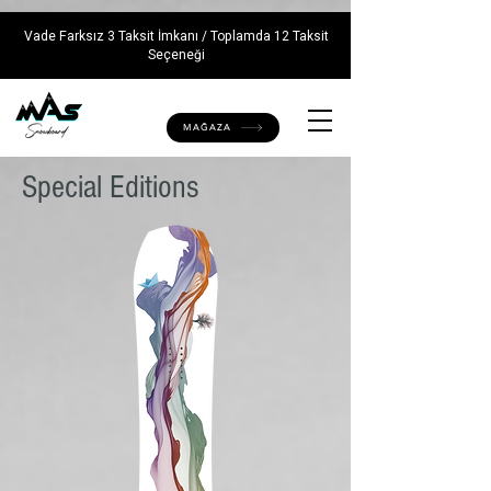
AW-666375229
Vade Farksız 3 Taksit İmkanı / Toplamda 12 Taksit
Seçeneği
MAĞAZA
Special Editions