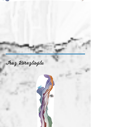
Iraz Körezlioğlu